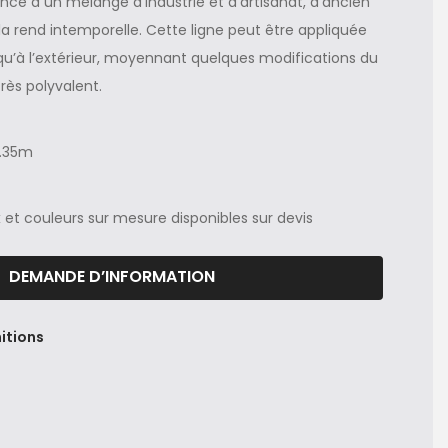
ence à un mélange d’industrie et d’artisanat, d’ancien
la rend intemporelle. Cette ligne peut être appliquée
r qu’à l’extérieur, moyennant quelques modifications du
très polyvalent.
0.35m
et couleurs sur mesure disponibles sur devis
DEMANDE D’INFORMATION
itions