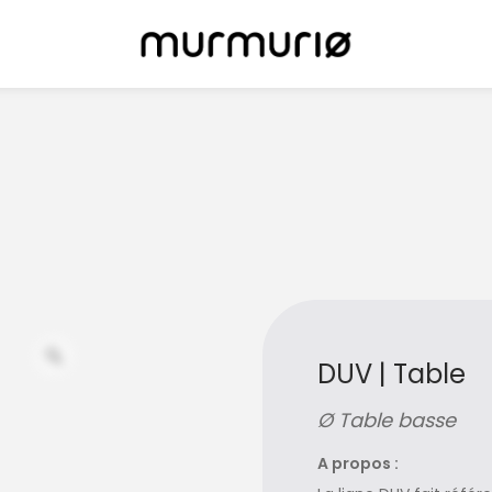
DUV | Table
Ø Table basse
A propos :