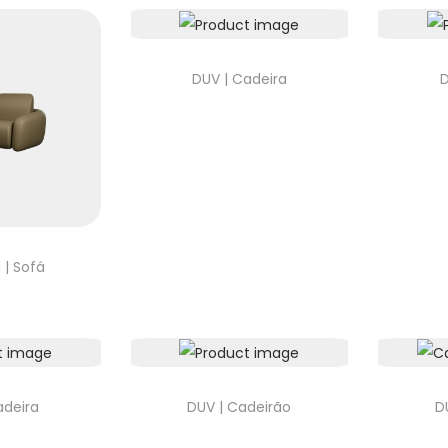
DUV | Cadeira
D
| Sofá
adeira
DUV | Cadeirão
D