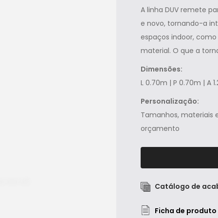
A linha DUV remete pa
e novo, tornando-a int
espaços indoor, como
material. O que a torna
Dimensões:
L 0.70m | P 0.70m | A 
Personalização:
Tamanhos, materiais e
orçamento
Catálogo de ac
Ficha de produto