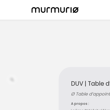
DUV | Table d
Ø Table d’appoin
A propos :