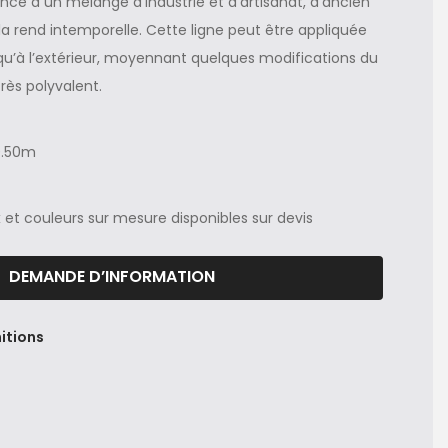
ence à un mélange d’industrie et d’artisanat, d’ancien
la rend intemporelle. Cette ligne peut être appliquée
r qu’à l’extérieur, moyennant quelques modifications du
très polyvalent.
0.50m
et couleurs sur mesure disponibles sur devis
DEMANDE D’INFORMATION
itions