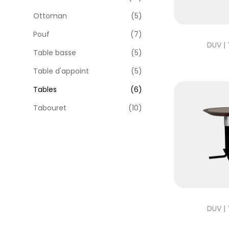
Ottoman
(5)
Pouf
(7)
DUV |
Table basse
(5)
Table d'appoint
(5)
Tables
(6)
Tabouret
(10)
DUV |