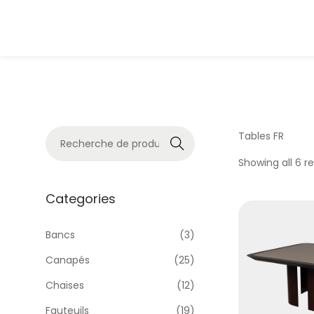
Recher
Tables FR
che
Showing all 6 re
Categories
Bancs
(3)
Canapés
(25)
Chaises
(12)
Fauteuils
(19)